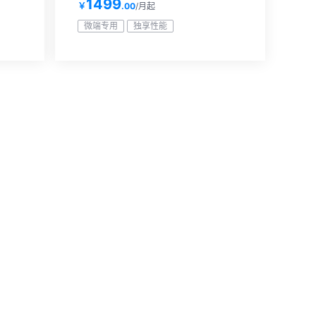
1499
￥
.00
/月起
微端专用
独享性能