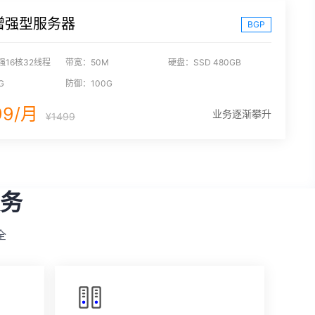
增强型服务器
BGP
强16核32线程
带宽：50M
硬盘：SSD 480GB
G
防御：100G
99/月
业务逐渐攀升
¥1499
务
全