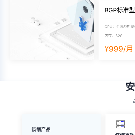
BGP标准
CPU：至强8核16
内存：32G
¥999/
安
畅销产品