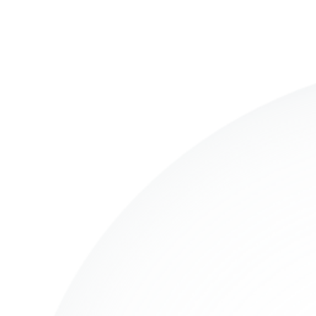
30+
1.6T+
畅销BGP产品
DDoS防御宽带