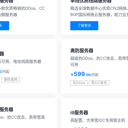
服务器
单线优质线路服务器
款优质畅销抗DDos、CC
精选全球数据中心优质CN2网络
防御服务器
BGP国际网络云服务器，助力业
海
多
了解更多
高防服务器
器
超级抗DDos、抗CC攻击，高带
高可用、电信线路服务器
可用
0
/月起
599
￥
.00
/月起
弹性易用
抗DDos
防CC攻击
服务器
i9服务器
os、抗CC攻击，高带宽高
高配置、大带宽IDC专用宿主机