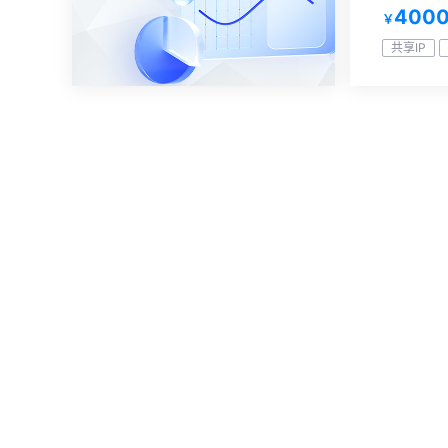
400
￥
共享IP