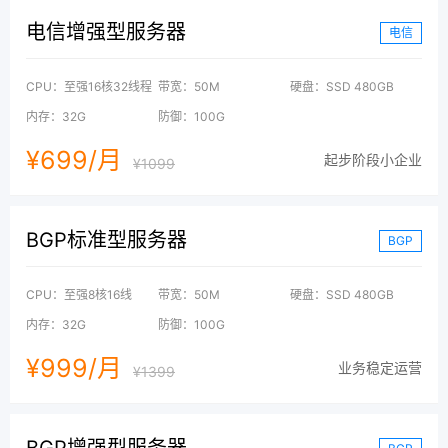
电信增强型服务器
电信
最新活动
高防服务器
高防机柜
更多服务器产品
CPU：至强16核32线程
带宽：50M
硬盘：SSD 480GB
内存：32G
防御：100G
¥699/月
起步阶段小企业
¥1099
BGP标准型服务器
BGP
CPU：至强8核16线
带宽：50M
硬盘：SSD 480GB
内存：32G
防御：100G
¥999/月
业务稳定运营
¥1399
BGP增强型服务器