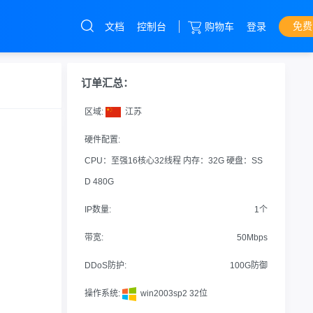
免费
文档
控制台
购物车
登录
服务器
直达热门产品
产品
控制台
订单汇总：
IDC
区域:
江苏
服务器
硬件配置:
CPU：至强16核心32线程 内存：32G 硬盘：SS
抗DDOS攻击
D 480G
CC攻击
IP数量:
1个
机柜
带宽:
50Mbps
托管
DDoS防护:
100G防御
操作系统:
win2003sp2 32位