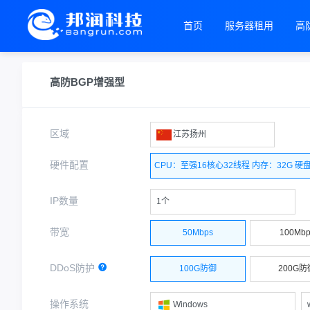
首页
服务器租用
高
高防BGP增强型
区域
江苏扬州
硬件配置
CPU：至强16核心32线程 内存：32G 硬盘
IP数量
1个
带宽
50Mbps
100Mbp
DDoS防护
100G防御
200G防
操作系统
Windows