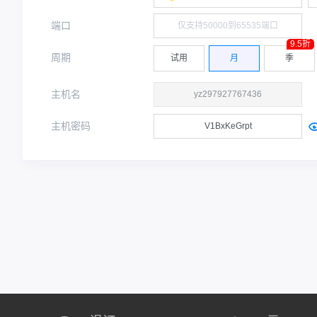
端口
9.5折
周期
试用
月
季
主机名
主机密码