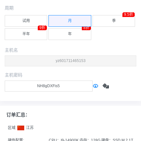
周期
9.5折
试用
月
季
9折
8折
半年
年
主机名
主机密码
订单汇总：
区域:
江苏
硬件配置:
CPU：I9-14900K 内存：128G 硬盘：SSD M.2 1T