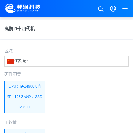
高防i9十四代机
区域
江苏扬州
硬件配置
CPU：I9-14900K 内
存：128G 硬盘：SSD
M.2 1T
IP数量