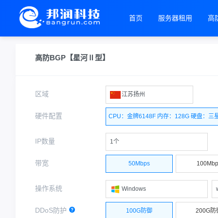
首页
服务器租用
高
高防BGP【星河Ⅱ型】
区域
江苏扬州
硬件配置
CPU：金牌6148F 内存：128G 硬盘：三星
IP数量
1个
带宽
50Mbps
100Mbp
操作系统
Windows
DDoS防护
100G防御
200G防