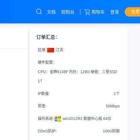
免费
文档
控制台
购物车
登录
服务器
直达热门产品
产品
控制台
订单汇总：
IDC
区域:
江苏
服务器
硬件配置:
CPU：金牌6148F 内存：128G 硬盘：三星SSD
抗DDOS攻击
1T
CC攻击
IP数量:
1个
机柜
带宽:
50Mbps
托管
操作系统:
win2012R2 数据中心版 64位
DDoS防护:
100G防御