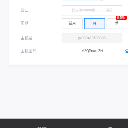
端口
9.5折
周期
试用
月
季
主机名
主机密码