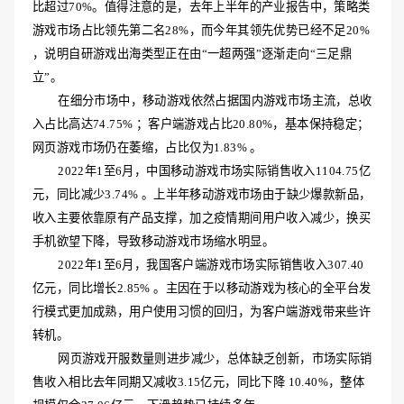
比超过
70%。值得注意的是，去年上半年的产业报告中，策略类
游戏市场占比领先第二名28%，而今年其领先优势已经不足20%
，说明自研游戏出海类型正在由“一超两强”逐渐走向“三足鼎
立”。
在细分市场中，移动游戏依然占据国内游戏市场主流，总收
入占比高达
74.75% ；客户端游戏占比20.80%，基本保持稳定；
网页游戏市场仍在萎缩，占比仅为1.83% 。
2022年1至6月，中国移动游戏市场实际销售收入1104.75亿
元，同比减少3.74% 。上半年移动游戏市场由于缺少爆款新品，
收入主要依靠原有产品支撑，加之疫情期间用户收入减少，换买
手机欲望下降，导致移动游戏市场缩水明显。
2022年1至6月，我国客户端游戏市场实际销售收入307.40
亿元，同比增长2.85% 。主因在于以移动游戏为核心的全平台发
行模式更加成熟，用户使用习惯的回归，为客户端游戏带来些许
转机。
网页游戏开服数量则进步减少，总体缺乏创新，市场实际销
售收入相比去年同期又减收
3.15亿元，同比下降 10.40%，整体