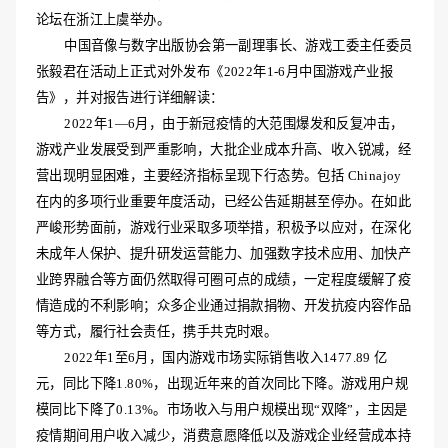
论坛在浙江上虞举办。
中国音像与数字出版协会第一副理事长、游戏工委主任委员
张毅君在活动上正式对外发布《
2022年1-6月中国游戏产业报
告》，并对报告进行详细解读：
2022年1—6月，由于新冠疫情的大范围爆发和反复冲击，
游戏产业发展受到严重影响，大批企业成本升高、收入锐减，经
营出现明显困难，主要经济指标呈现下行态势。包括 Chinajoy
在内的多项行业重要年度活动，已经公告延期甚至停办。在如此
严峻形势面前，游戏行业采取多项举措，积极予以应对，在深化
未成年人保护、提升研发运营能力、加强数字技术应用、加快产
业跨界融合等方面仍然取得可圈可点的成绩，一定程度缓解了疫
情造成的不利影响；众多企业通过捐款捐物、开发抗疫内容作品
等方式，履行社会责任，携手共克时艰。
2022年1至6月，国内游戏市场实际销售收入1477.89 亿
元，同比下降1.80%，出现近年来的首次同比下降。游戏用户规
模同比下降了0.13%。市场收入与用户规模出现“双降”，主因是
疫情期间用户收入减少，消费意愿降低以及游戏企业经营成本持