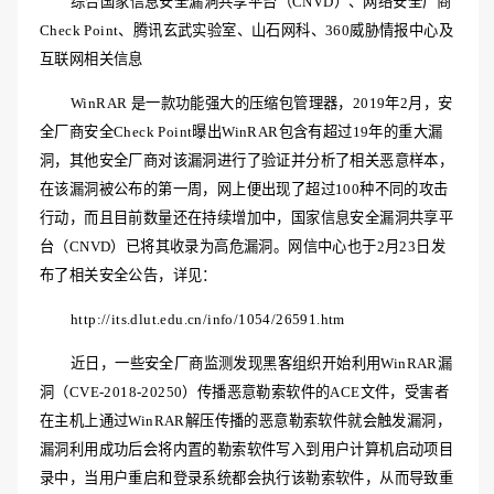
综合国家信息安全漏洞共享平台（
CNVD）、网络安全厂商
Check Point、腾讯玄武实验室、山石网科、360威胁情报中心及
互联网相关信息
WinRAR 是一款功能强大的压缩包管理器，2019年2月，安
全厂商安全Check Point曝出WinRAR包含有超过19年的重大漏
洞，其他安全厂商对该漏洞进行了验证并分析了相关恶意样本，
在该漏洞被公布的第一周，网上便出现了超过100种不同的攻击
行动，而且目前数量还在持续增加中，国家信息安全漏洞共享平
台（CNVD）已将其收录为高危漏洞。网信中心也于2月23日发
布了相关安全公告，详见：
http://its.dlut.edu.cn/info/1054/26591.htm
近日，一些安全厂商监测发现黑客组织开始利用
WinRAR漏
洞（CVE-2018-20250）传播恶意勒索软件的ACE文件，受害者
在主机上通过WinRAR解压传播的恶意勒索软件就会触发漏洞，
漏洞利用成功后会将内置的勒索软件写入到用户计算机启动项目
录中，当用户重启和登录系统都会执行该勒索软件，从而导致重