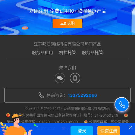
立即注册 免费试用10+款服务器产品
立即选购
江苏邦润网络科技有限公司热门产品
服务器租用
机柜托管
服务器托管
关注我们
售前咨询：
13375292066
Copyright © 2020-2022 江苏邦润网络科技有限公司 版权所有
《中华人民共和国增值电信业务经营许可证》编号：B1-20150349
统一社会信用代码：91320116302501898D
公安部备案：苏公网安备
32100002010001
苏ICP备14048458号-1
登录
快速注册