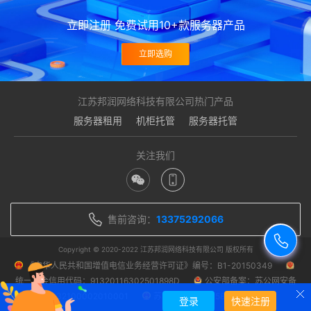
立即注册 免费试用10+款服务器产品
立即选购
江苏邦润网络科技有限公司热门产品
服务器租用
机柜托管
服务器托管
关注我们
售前咨询：
13375292066
Copyright © 2020-2022 江苏邦润网络科技有限公司 版权所有
《中华人民共和国增值电信业务经营许可证》编号：B1-20150349
统一社会信用代码：91320116302501898D
公安部备案：苏公网安备
32100002010001
苏ICP备14048458号-1
登录
快速注册